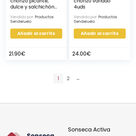
chorizo picante,
chorizo variado
dulce y salchichón
4uds
de 450g aprox,
Vendido por:
Productos
Vendido por:
Productos
3uds
Senderuelo
Senderuelo
Añadir al carrito
Añadir al carrito
21.90
€
24.00
€
1
2
→
Sonseca Activa