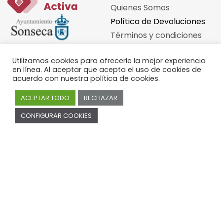
Quienes Somos
Política de Devoluciones
Términos y condiciones
Política de Privacidad
Utilizamos cookies para ofrecerle la mejor experiencia
Política de Cookies
en línea. Al aceptar que acepta el uso de cookies de
acuerdo con nuestra política de cookies.
ACEPTAR TODO
RECHAZAR
0
Cuenta
CONFIGURAR COOKIES
0
Ayuda
Iniciar Sesión
Contáctanos
Registro
¡Se parte de Sonseca!
Configuración
Estatus de la orden
Mis Órdenes
Información del envió