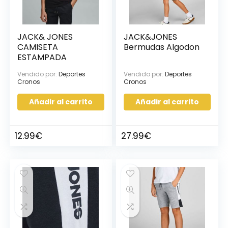
JACK& JONES
JACK&JONES
CAMISETA
Bermudas Algodon
ESTAMPADA
Vendido por:
Deportes
Vendido por:
Deportes
Cronos
Cronos
Añadir al carrito
Añadir al carrito
12.99
€
27.99
€