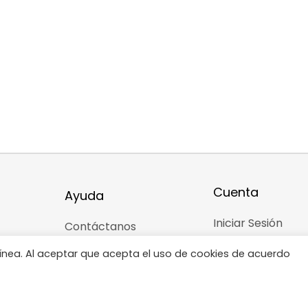
Cuenta
Ayuda
Iniciar Sesión
Contáctanos
Registro
¡Se parte de Sonseca!
 línea. Al aceptar que acepta el uso de cookies de acuerdo
Configuración
iones
Estatus de la orden
Mis Órdenes
ones
Información del envió
ad