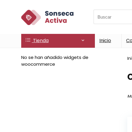
Search
for:
Tienda
Inicio
Co
No se han añadido widgets de
In
woocommerce
Mo