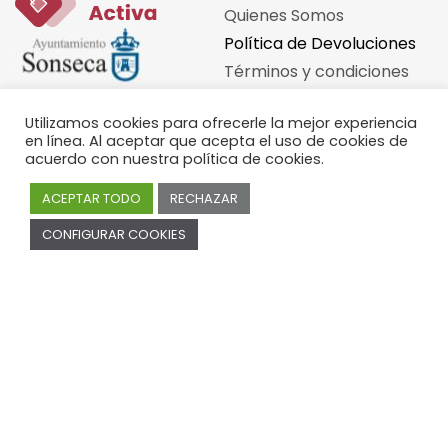
Quienes Somos
Política de Devoluciones
Términos y condiciones
Política de Privacidad
Utilizamos cookies para ofrecerle la mejor experiencia
Política de Cookies
en línea. Al aceptar que acepta el uso de cookies de
acuerdo con nuestra política de cookies.
ACEPTAR TODO
RECHAZAR
0
Cuenta
CONFIGURAR COOKIES
0
Ayuda
Iniciar Sesión
Contáctanos
Registro
¡Se parte de Sonseca!
Configuración
Estatus de la orden
Mis Órdenes
Información del envió